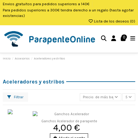
Envios gratuitos para pedidos superiores a 140€
Para pedidos superiores a 300€ tendra derecho a un regalo (hasta agotar
existencias)
Lista de los deseos (
0
)
0
Inicio
Accesorios
Aceleradores y estribos
Aceleradores y estribos
Filtrar
Precio: de más bajo a más alto
5
Ganchos Acelerador de parapente
4,00 €
Añadir al carrito