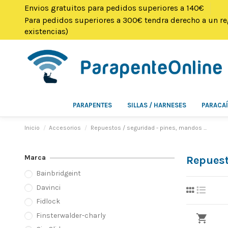
Envios gratuitos para pedidos superiores a 140€
Para pedidos superiores a 300€ tendra derecho a un re
existencias)
PARAPENTES
SILLAS / HARNESES
PARACA
Inicio
Accesorios
Repuestos / seguridad - pines, mandos ...
Marca
Repuest
Bainbridgeint
Davinci
Fidlock
Finsterwalder-charly