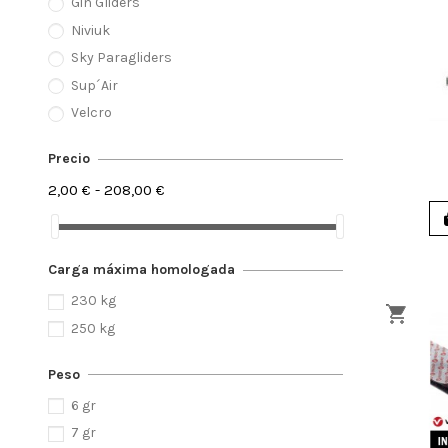
Gin Gliders
Niviuk
Sky Paragliders
Sup´Air
Velcro
Precio
2,00 € - 208,00 €
Carga máxima homologada
230 kg
250 kg
Peso
6 gr
7 gr