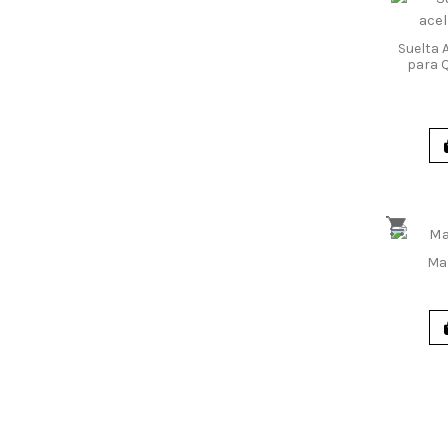
Suelta 
para Q
Ma