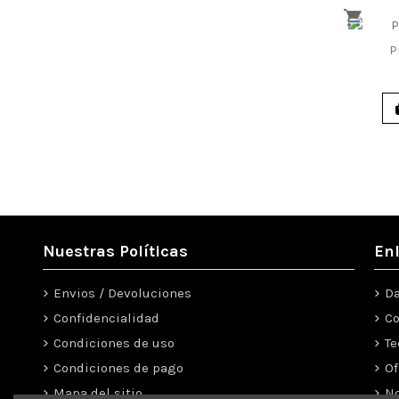
P
Nuestras Políticas
En
Envios / Devoluciones
Da
Confidencialidad
Co
Condiciones de uso
Te
Condiciones de pago
Of
Mapa del sitio
N