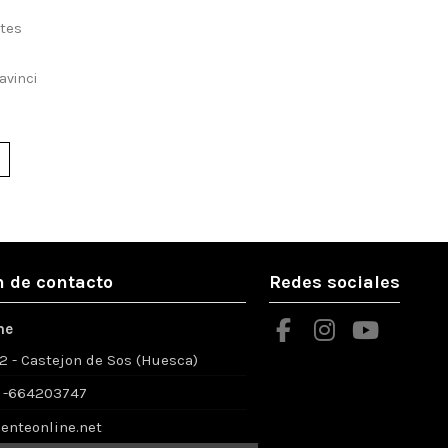
avinci
 de contacto
Redes sociales
ne
52 - Castejon de Sos (Huesca)
 -664203747
enteonline.net