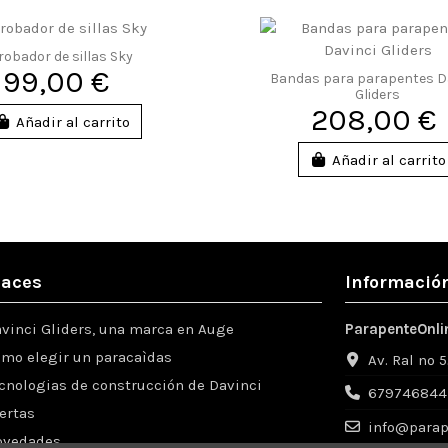
robador de sillas Sky
99,00 €
Bandas para parapentes D
Gliders
208,00 €
Añadir al carrito
Añadir al carrito
laces
Información
vinci Gliders, una marca en Auge
ParapenteOnli
mo elegir un paracaìdas
Av. Ral nº 
cnologias de construcción de Davinci
679746844
ertas
info@parap
ovedades