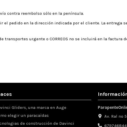
nvío contra reembolso sólo en la península.
r el pedido en la dirección indicada por el cliente. La entrega 
e transportes urgente o CORREOS no se incluirá en la factura d
laces
Información
vinci Gliders, una marca en Auge
ParapenteOnli
mo elegir un paracaìdas
Av. Ral nº 
cnologias de construcción de Davinci
679746844