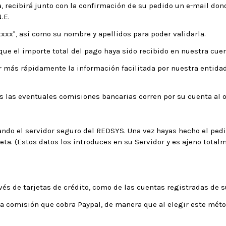
 recibirá junto con la confirmación de su pedido un e-mail dond
.E.
xxx", así como su nombre y apellidos para poder validarla.
ue el importe total del pago haya sido recibido en nuestra cuen
ar más rápidamente la información facilitada por nuestra entid
s las eventuales comisiones bancarias corren por su cuenta al o
ndo el servidor seguro del REDSYS. Una vez hayas hecho el pedid
ta. (Estos datos los introduces en su Servidor y es ajeno totalm
és de tarjetas de crédito, como de las cuentas registradas de s
a comisión que cobra Paypal, de manera que al elegir este métod