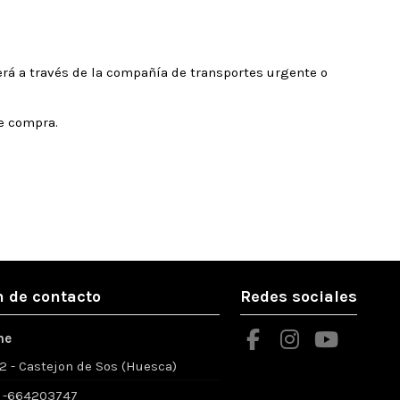
será a través de la compañía de transportes urgente o
e compra.
 de contacto
Redes sociales
ne
52 - Castejon de Sos (Huesca)
 -664203747