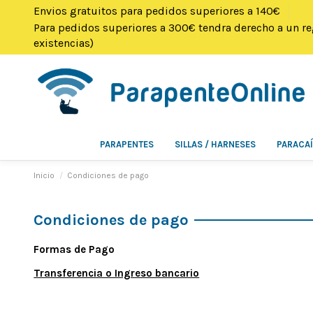
Envios gratuitos para pedidos superiores a 140€
Para pedidos superiores a 300€ tendra derecho a un re
existencias)
PARAPENTES
SILLAS / HARNESES
PARACA
Inicio
Condiciones de pago
Condiciones de pago
Formas de Pago
Transferencia o Ingreso bancario