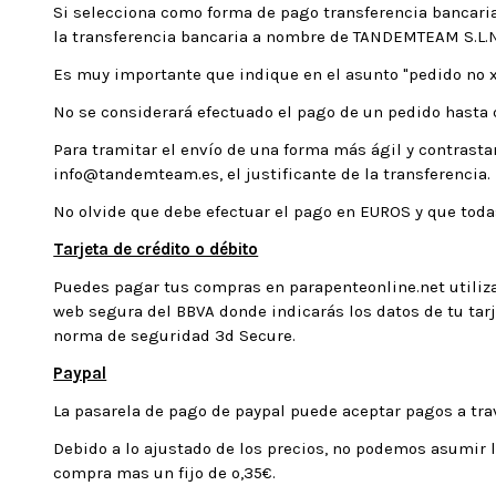
Si selecciona como forma de pago transferencia bancaria,
la transferencia bancaria a nombre de TANDEMTEAM S.L.N
Es muy importante que indique en el asunto "pedido nº x
No se considerará efectuado el pago de un pedido hasta q
Para tramitar el envío de una forma más ágil y contrast
info@tandemteam.es, el justificante de la transferencia.
No olvide que debe efectuar el pago en EUROS y que toda
Tarjeta de crédito o débito
Puedes pagar tus compras en parapenteonline.net utiliza
web segura del BBVA donde indicarás los datos de tu tarje
norma de seguridad 3d Secure.
Paypal
La pasarela de pago de paypal puede aceptar pagos a trav
Debido a lo ajustado de los precios, no podemos asumir l
compra mas un fijo de o,35€.