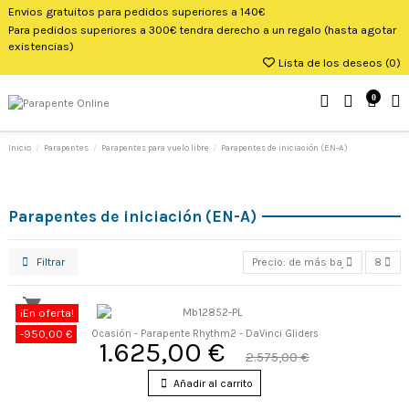
Envios gratuitos para pedidos superiores a 140€
Para pedidos superiores a 300€ tendra derecho a un regalo (hasta agotar
existencias)
Lista de los deseos (
0
)
0
Inicio
Parapentes
Parapentes para vuelo libre
Parapentes de iniciación (EN-A)
Parapentes de iniciación (EN-A)
Filtrar
Precio: de más bajo a más alto
8
¡En oferta!
-950,00 €
Ocasión - Parapente Rhythm2 - DaVinci Gliders
1.625,00 €
2.575,00 €
Añadir al carrito