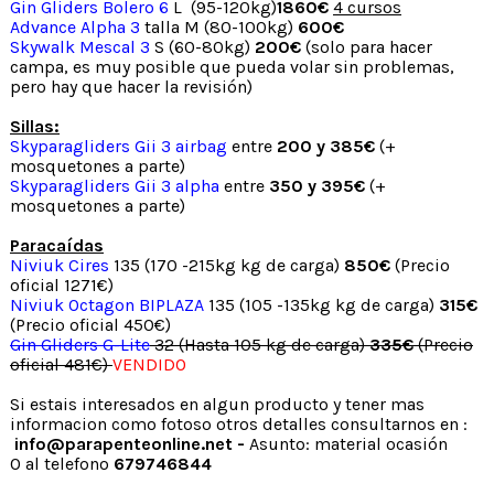
Gin Gliders Bolero 6
L (95-120kg)
1860€
4 cursos
Advance Alpha 3
talla M (80-100kg)
600€
Skywalk Mescal 3
S (60-80kg)
200€
(solo para hacer
campa, es muy posible que pueda volar sin problemas,
pero hay que hacer la revisión)
Sillas:
Skyparagliders Gii 3 airbag
entre
200 y 38
5
€
(+
mosquetones a parte)
Skyparagliders Gii 3 alpha
entre
350 y 395€
(+
mosquetones a parte)
Paracaídas
Niviuk Cires
135 (170 -215kg kg de carga)
850€
(Precio
oficial 1271€)
Niviuk Octagon BIPLAZA
135 (105 -135kg kg de carga)
315€
(Precio oficial 450€)
Gin Gliders G-Lite
32 (Hasta 105 kg de carga)
335€
(Precio
oficial 481€)
VENDIDO
Si estais interesados en algun producto y tener mas
informacion como fotoso otros detalles consultarnos en :
info@parapenteonline.net -
Asunto: material ocasión
O al telefono
679746844