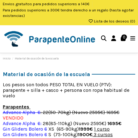
Envios gratuitos para pedidos superiores a 140€
Para pedidos superiores a 300€ tendra derecho a un regalo (hasta agotar
existencias)
Lista de los deseos (
0
)
0
Inicio
Material de ocasión de la escuela
Material de ocasión de la escuela
Los pesos son todos PESO TOTAL EN VUELO (PTV):
parapente + silla + casco + persona con ropa habitual de
vuelo
Parapentes
Advance Alpha 6
: 22(50-70kg) (Nuevo 2595€) 1695€
VENDIDO
Advance Alpha 6
:
28(85-110kg) (Nuevo 2595€)
1695€
Gin Gliders Bolero 6
XS (65-90kg)
1999€
1 curso
Gin Gliders Bolero 6
S (75-100kg)
1900€
3 cursos