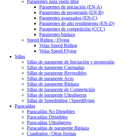
Parapentes para vuelo libre
Parapentes de iniciación (EN-A)
Parapentes de progresión (EN-B)
Parapentes avanzados (EN-C)
Parapentes de alto rendimiento (EN-D)
Parapentes de competición (CCC)
Parapentes biplaza
Speed Riding / Flying
Velas Speed Riding
Velas Speed Flying
Sillas
Sillas de parapente de Iniciación y progresión
Sillas de parapente Carenadas
Sillas de parapente Reversibles
Sillas de parapente Acro
Sillas de parapente Biplaza
Sillas de parapente de Competición
Sillas de parapente Ultraligeras
Sillas de Speedriding / Speedflying
Paracaídas
Paracaídas No Dirigibles
Paracaídas Dirigibles
Paracaídas Ultraligeros
Paracaídas de parapente Biplaza
Cuadrados / Otras formas