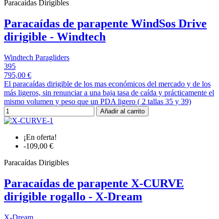
Paracaídas Dirigibles
Paracaídas de parapente WindSos Drive
dirigible - Windtech
Windtech Paragliders
395
795,00 €
El paracaídas dirigible de los mas económicos del mercado y de los
más ligeros, sin renunciar a una baja tasa de caída y prácticamente el
mismo volumen y peso que un PDA ligero ( 2 tallas 35 y 39)
Añadir al carrito
¡En oferta!
-109,00 €
Paracaídas Dirigibles
Paracaídas de parapente X-CURVE
dirigible rogallo - X-Dream
X-Dream