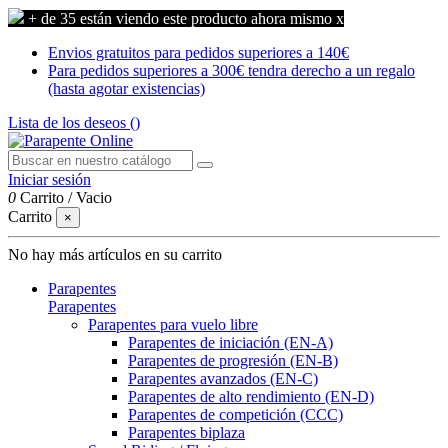
+ de 35 están viendo este producto ahora mismo
x
Envios gratuitos para pedidos superiores a 140€
Para pedidos superiores a 300€ tendra derecho a un regalo
(hasta agotar existencias)
Lista de los deseos (
)
Iniciar sesión
0
Carrito
/
Vacio
Carrito
×
No hay más artículos en su carrito
Parapentes
Parapentes
Parapentes para vuelo libre
Parapentes de iniciación (EN-A)
Parapentes de progresión (EN-B)
Parapentes avanzados (EN-C)
Parapentes de alto rendimiento (EN-D)
Parapentes de competición (CCC)
Parapentes biplaza