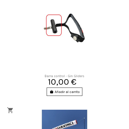
Barra control - Gin Gliders
10,00 €
Añadir al carrito