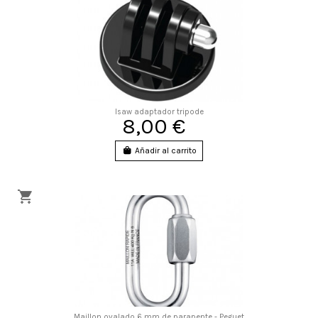
Isaw adaptador tripode
8,00 €
Añadir al carrito
Maillon ovalado 6 mm de parapente - Peguet