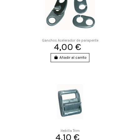
Ganchos Acelerador de parapente
4,00 €
Añadir al carrito
Hebilla Trim
4,10 €