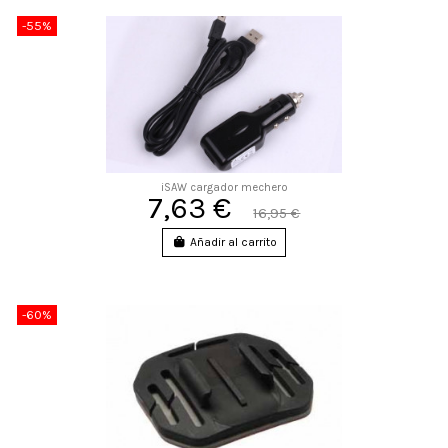
-55%
iSAW cargador mechero
7,63 €
16,95 €
Añadir al carrito
-60%