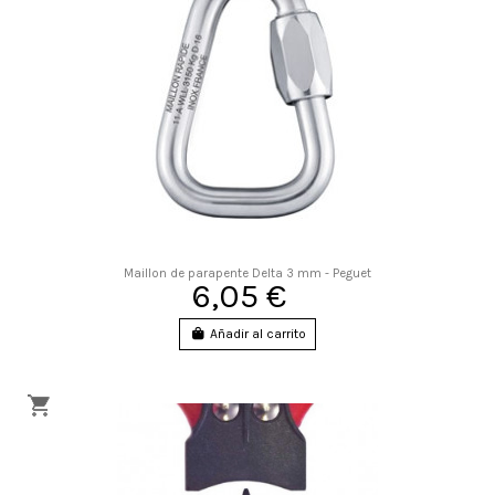
Maillon de parapente Delta 3 mm - Peguet
6,05 €
Añadir al carrito