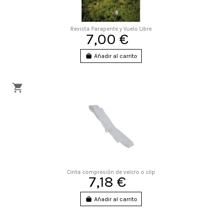
Revista Parapente y Vuelo Libre
7,00 €
Añadir al carrito
Cinta compresión de velcro o clip
7,18 €
Añadir al carrito