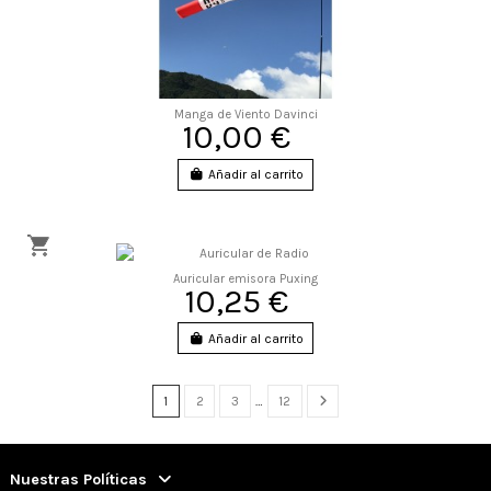
Manga de Viento Davinci
10,00 €
Añadir al carrito
Auricular emisora Puxing
10,25 €
Añadir al carrito
1
2
3
…
12
Nuestras Políticas