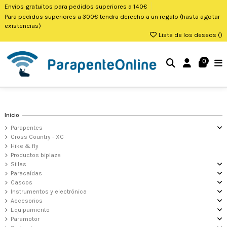
Envios gratuitos para pedidos superiores a 140€
Para pedidos superiores a 300€ tendra derecho a un regalo (hasta agotar
existencias)
Lista de los deseos (
)
0
Inicio
Parapentes
Cross Country - XC
Hike & fly
Productos biplaza
Sillas
Paracaídas
Cascos
Instrumentos y electrónica
Accesorios
Equipamiento
Paramotor