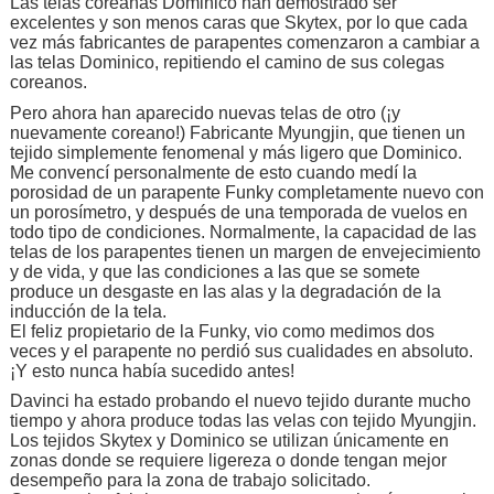
Las telas coreanas Dominico han demostrado ser
excelentes y son menos caras que Skytex, por lo que cada
vez más fabricantes de parapentes comenzaron a cambiar a
las telas Dominico, repitiendo el camino de sus colegas
coreanos.
Pero ahora han aparecido nuevas telas de otro (¡y
nuevamente coreano!) Fabricante Myungjin, que tienen un
tejido simplemente fenomenal y más ligero que Dominico.
Me convencí personalmente de esto cuando medí la
porosidad de un parapente Funky completamente nuevo con
un porosímetro, y después de una temporada de vuelos en
todo tipo de condiciones. Normalmente, la capacidad de las
telas de los parapentes tienen un margen de envejecimiento
y de vida, y que las condiciones a las que se somete
produce un desgaste en las alas y la degradación de la
inducción de la tela.
El feliz propietario de la Funky, vio como medimos dos
veces y el parapente no perdió sus cualidades en absoluto.
¡Y esto nunca había sucedido antes!
Davinci ha estado probando el nuevo tejido durante mucho
tiempo y ahora produce todas las velas con tejido Myungjin.
Los tejidos Skytex y Dominico se utilizan únicamente en
zonas donde se requiere ligereza o donde tengan mejor
desempeño para la zona de trabajo solicitado.