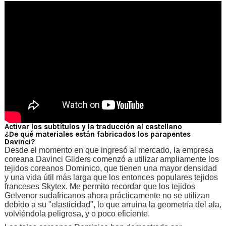
Activar los subtítulos y la traducción al castellano
¿De qué materiales están fabricados los parapentes
Davinci?
Desde el momento en que ingresó al mercado, la empresa
coreana Davinci Gliders comenzó a utilizar ampliamente los
tejidos coreanos Dominico, que tienen una mayor densidad
y una vida útil más larga que los entonces populares tejidos
franceses Skytex. Me permito recordar que los tejidos
Gelvenor sudafricanos ahora prácticamente no se utilizan
debido a su "elasticidad", lo que arruina la geometría del ala,
volviéndola peligrosa, y o poco eficiente.