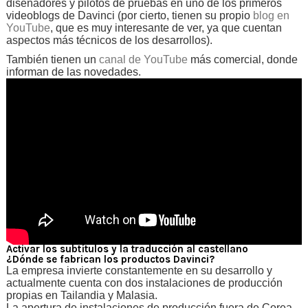
diseñadores y pilotos de pruebas en uno de los primeros
videoblogs de Davinci (por cierto, tienen su propio
blog en
YouTube
, que es muy interesante de ver, ya que cuentan
aspectos más técnicos de los desarrollos).
También tienen un
canal de YouTube
más comercial, donde
informan de las novedades.
Activar los subtítulos y la traducción al castellano
¿Dónde se fabrican los productos Davinci?
La empresa invierte constantemente en su desarrollo y
actualmente cuenta con dos instalaciones de producción
propias en Tailandia y Malasia.
La apertura de instalaciones de producción fuera de Corea