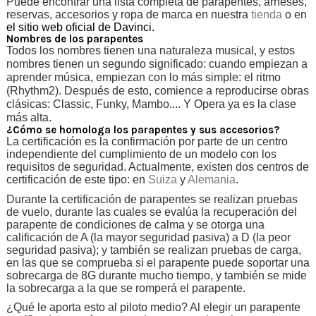
Puede encontrar una lista completa de parapentes, arneses,
reservas, accesorios y ropa de marca en nuestra
tienda
o en
el sitio web oficial de Davinci.
Nombres de los parapentes
Todos los nombres tienen una naturaleza musical, y estos
nombres tienen un segundo significado: cuando empiezan a
aprender música, empiezan con lo más simple: el ritmo
(Rhythm2). Después de esto, comience a reproducirse obras
clásicas: Classic, Funky, Mambo.... Y Opera ya es la clase
más alta.
¿Cómo se homologa los parapentes y sus accesorios?
La certificación es la confirmación por parte de un centro
independiente del cumplimiento de un modelo con los
requisitos de seguridad. Actualmente, existen dos centros de
certificación de este tipo: en
Suiza
y
Alemania
.
Durante la certificación de parapentes se realizan pruebas
de vuelo, durante las cuales se evalúa la recuperación del
parapente de condiciones de calma y se otorga una
calificación de A (la mayor seguridad pasiva) a D (la peor
seguridad pasiva); y también se realizan pruebas de carga,
en las que se comprueba si el parapente puede soportar una
sobrecarga de 8G durante mucho tiempo, y también se mide
la sobrecarga a la que se romperá el parapente.
¿Qué le aporta esto al piloto medio? Al elegir un parapente