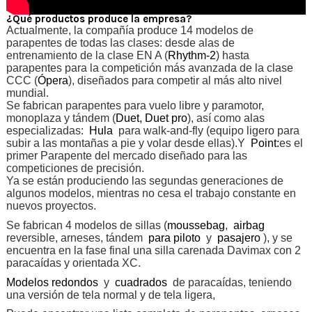
¿Qué productos produce la empresa?
Actualmente, la compañía produce 14 modelos de
parapentes de todas las clases: desde alas de
entrenamiento de la clase EN A (
Rhythm-2
) hasta
parapentes para la competición más avanzada de la clase
CCC (
Ópera
), diseñados para competir al más alto nivel
mundial.
Se fabrican parapentes para vuelo libre y paramotor,
monoplaza y tándem (
Duet, Duet pro
), así como alas
especializadas:
Hula
para walk-and-fly (equipo ligero para
subir a las montañas a pie y volar desde ellas).Y
Point:
es el
primer Parapente del mercado diseñado para las
competiciones de precisión.
Ya se están produciendo las segundas generaciones de
algunos modelos, mientras no cesa el trabajo constante en
nuevos proyectos.
Se fabrican 4 modelos de sillas (
moussebag
,
airbag
reversible,
arneses, tándem
para piloto
y
pasajero
), y se
encuentra en la fase final una silla carenada Davimax con 2
paracaídas y orientada XC.
Modelos redondos
y
cuadrados
de paracaídas, teniendo
una versión de tela normal y de tela ligera,