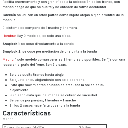
Facilita enormemente y con gran eficacia la colocación de los frenos, con
menos riesgo de que se suelte y se enreden de forma accidental.
También se utilizan en otras partes como sujeta orejas o fijar la ventral de la
mochila.
El sistema se compone de 1 macho y 1 hembra.
Hembra:
Hay 2 modelos, es solo una pieza.
Snaplock 1:
se cose directamente a la banda.
Snaplock 2:
se cose por mediación de una cinta a la banda
Macho:
1 solo modelo común para las 2 hembras disponibles. Se fija con una
rosca en el puño del freno. Son 2 piezas.
Solo se suelta tirando hacia abajo.
Se ajusta en su alojamiento con solo acercarlo.
Evita que movimientos bruscos se produzca la salida de su
alojamiento
Su diseño evita que los imanes se cubran de suciedad.
Se vende por parejas, 1 hembra + 1 macho
En los 2 casos hace falta coserlo a la banda
Características
Macho
Carga de rotura (daN):
2 kilos