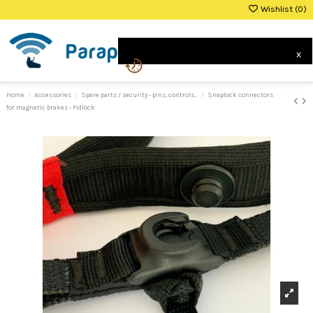
Wishlist (
0
)
0
x
Home
Accessories
Spare parts / security - pins, controls...
Snaplock connectors
for magnetic brakes - Fidlock